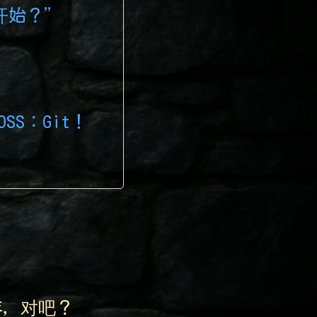
开始？”
SS：Git！
年，对吧？