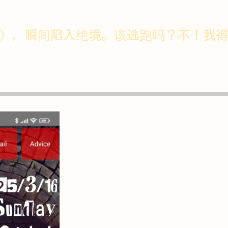
），瞬间陷入绝境。该逃跑吗？不！我得