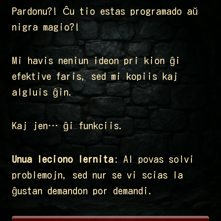
Pardonu?! Ĉu tio estas programado aŭ
nigra magio?!
Mi havis neniun ideon pri kion ĝi
efektive faris, sed mi kopiis kaj
algluis ĝin.
Kaj jen… ĝi funkciis.
Unua leciono lernita
: AI povas solvi
problemojn, sed nur se vi scias la
ĝustan demandon por demandi.