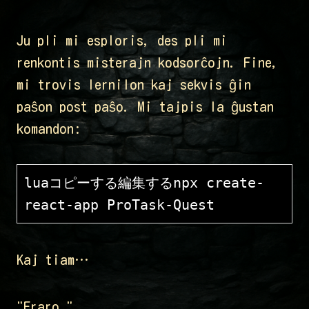
Ju pli mi esploris, des pli mi
renkontis misterajn kodsorĉojn. Fine,
mi trovis lernilon kaj sekvis ĝin
paŝon post paŝo. Mi tajpis la ĝustan
komandon:
luaコピーする編集する
npx create-
Kaj tiam…
"Eraro."