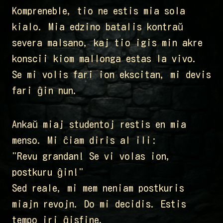
Kompreneble, tio ne estis mia sola
kialo. Mia edzino batalis kontraŭ
severa malsano, kaj tio igis min akre
konscii kiom mallonga estas la vivo.
Se mi volis fari ion ekscitan, mi devis
fari ĝin nun.
Ankaŭ miaj studentoj restis en mia
menso. Mi ĉiam diris al ili:
"Revu grandan! Se vi volas ion,
postkuru ĝin!"
Sed reale, mi mem neniam postkuris
miajn revojn. Do mi decidis. Estis
tempo iri ĝisfine.