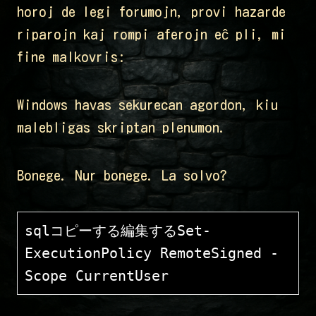
horoj de legi forumojn, provi hazarde
riparojn kaj rompi aferojn eĉ pli, mi
fine malkovris:
Windows havas sekurecan agordon, kiu
malebligas skriptan plenumon.
Bonege. Nur bonege. La solvo?
sqlコピーする編集する
Set-
ExecutionPolicy RemoteSigned -