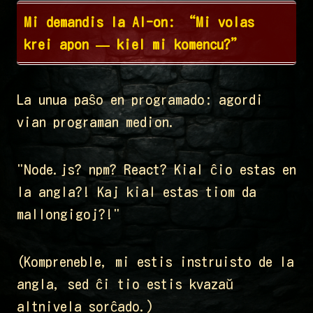
Mi demandis la AI-on: “Mi volas
krei apon — kiel mi komencu?”
La unua paŝo en programado: agordi
vian programan medion.
"Node.js? npm? React? Kial ĉio estas en
la angla?! Kaj kial estas tiom da
mallongigoj?!"
(Kompreneble, mi estis instruisto de la
angla, sed ĉi tio estis kvazaŭ
altnivela sorĉado.)