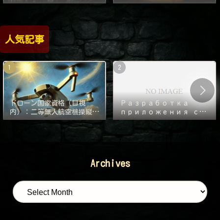
人気記事
ドローン国家資格（目視
Разработка
内）：二等無人航空機操縦士
приложения с
の実技審査の対策
нуля — 1000
часов. Часть 2:
Следующий
монстр — Git!
Archives