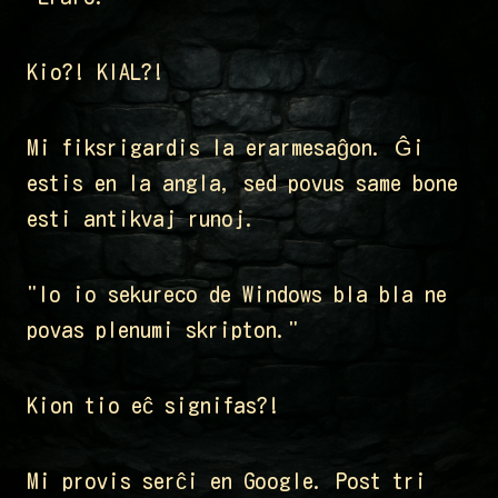
Kio?! KIAL?!
Mi fiksrigardis la erarmesaĝon. Ĝi
estis en la angla, sed povus same bone
esti antikvaj runoj.
"Io io sekureco de Windows bla bla ne
povas plenumi skripton."
Kion tio eĉ signifas?!
Mi provis serĉi en Google. Post tri