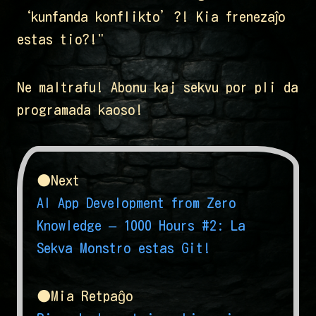
‘kunfanda konflikto’?! Kia frenezaĵo
estas tio?!"
Ne maltrafu! Abonu kaj sekvu por pli da
programada kaoso!
●Next
AI App Development from Zero
Knowledge – 1000 Hours #2: La
Sekva Monstro estas Git!
●Mia Retpaĝo