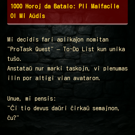
1000 Horoj da Batalo: Pli Malfacile
Ol Mi Aŭdis
Mi decidis fari aplikaĵon nomitan
"ProTask Quest" – To-Do List kun unika
tuŝo.
Anstataŭ nur marki taskojn, vi plenumas
ilin por altigi vian avataron.
Unue, mi pensis:
"Ĉi tio devus daŭri ĉirkaŭ semajnon,
ĉu?"