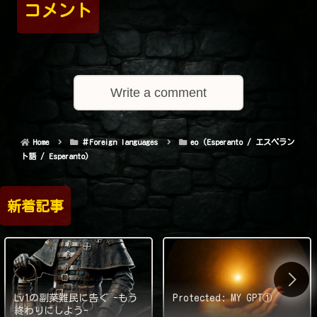
コメント
Write a comment
Home
＃Foreign languages
eo (Esperanto / エスペラン
ト語 / Esperanto)
新着記事
Lv1の副業難民に告ぐ -もう
Protected: MY GPT①
終わりにしよう-