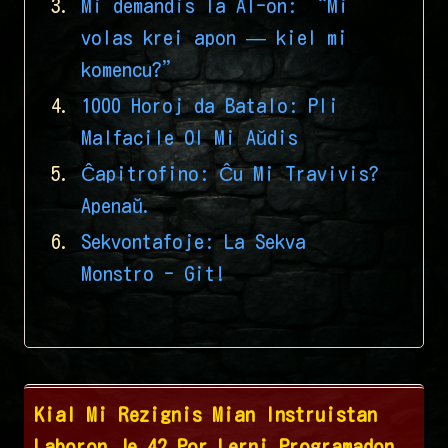
Mi demandis la AI-on: “Mi
volas krei apon — kiel mi
komencu?”
1000 Horoj da Batalo: Pli
Malfacile Ol Mi Aŭdis
Ĉapitrofino: Ĉu Mi Travivis?
Apenaŭ.
Sekvontafoje: La Sekva
Monstro - Git!
Kial Mi Rezignis Mian Instruistan
Laboron Je 42 Por Lerni Programadon