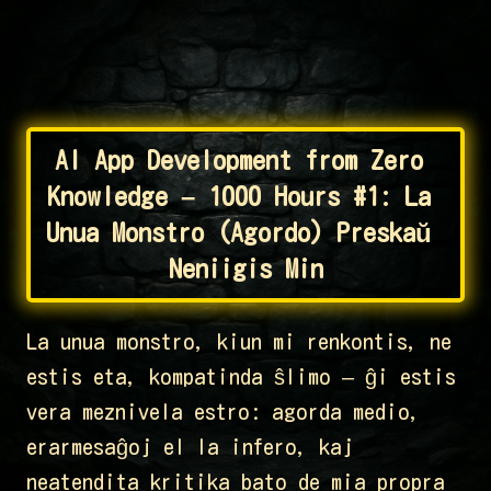
AI App Development from Zero 
Knowledge – 1000 Hours #1: La 
Unua Monstro (Agordo) Preskaŭ 
Neniigis Min
La unua monstro, kiun mi renkontis, ne
estis eta, kompatinda ŝlimo – ĝi estis
vera meznivela estro: agorda medio,
erarmesaĝoj el la infero, kaj
neatendita kritika bato de mia propra