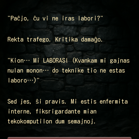
"Paĉjo, ĉu vi ne iras labori?"
Rekta trafego. Kritika damaĝo.
"Kion… Mi LABORAS! (Kvankam mi gajnas
nulan monon… do teknike tio ne estas
laboro…)"
Sed jes, ŝi pravis. Mi estis enfermita
interne, fiksrigardante mian
tekokomputilon dum semajnoj.