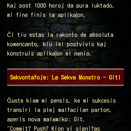
Kaj post 1000 horoj da pura luktado,
mi fine finis la aplikaĵon.
Ĉi tiu estas la rakonto de absoluta
komencanto, kiu iel postvivis kaj
konstruis aplikaĵon el nenio.
Sekvontafoje: La Sekva Monstro - Git!
Ĝuste kiam mi pensis, ke mi sukcesis
transiri la plej malfacilan parton,
aperis nova malamiko: Git.
"Commit? Push? Kion vi signifas