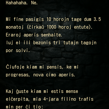
Hahahaha. Ne.
Mi fine pasigis 10 horojn tage dum 3.5
monatoj (ĉirkaŭ 1000 horoj entute).
Eraroj aperis senhalte.
Iuj el ili bezonis tri tutajn tagojn
por solvi.
Ĉiufoje kiam mi pensis, ke mi
progresas, nova cimo aperis.
Kaj ĝuste kiam mi estis mense
elĉerpita, mia 4-jara filino trafis
min per ĉi tio: