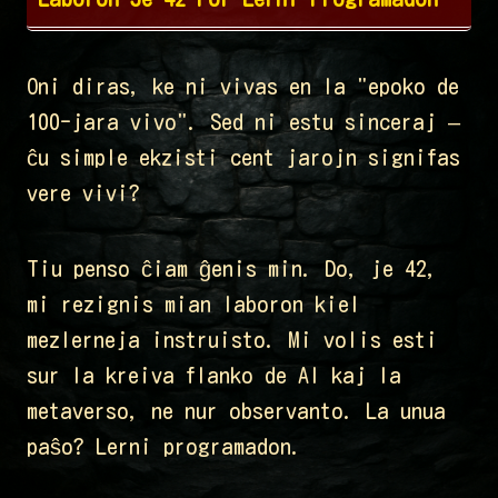
Oni diras, ke ni vivas en la "epoko de
100-jara vivo". Sed ni estu sinceraj –
ĉu simple ekzisti cent jarojn signifas
vere vivi?
Tiu penso ĉiam ĝenis min. Do, je 42,
mi rezignis mian laboron kiel
mezlerneja instruisto. Mi volis esti
sur la kreiva flanko de AI kaj la
metaverso, ne nur observanto. La unua
paŝo? Lerni programadon.