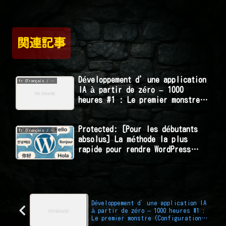
関連記事
Développement d’une application
fr (Français / フランス語 / French)
IA à partir de zéro – 1000
heures #1 : Le premier monstre
(Configuration) a failli
m’anéantir
Protected: [Pour les débutants
fr (Français / フランス語 / French)
absolus] La méthode la plus
rapide pour rendre WordPress
multilingue gratuitement
Développement d’une application IA
à partir de zéro – 1000 heures #1 :
Le premier monstre (Configuration)
a failli m’anéantir