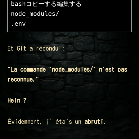
bashコピーする編集する
node_modules/

Et Git a répondu :
"La commande 'node_modules/' n'est pas
reconnue."
Hein ?
Évidemment, j’étais un
abruti
.