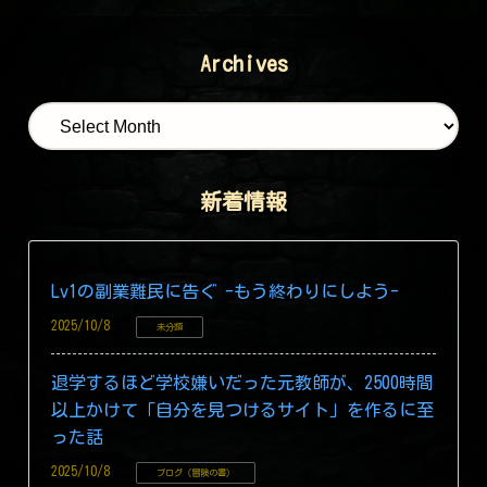
Следующий
монстр — Git!
Archives
新着情報
Lv1の副業難民に告ぐ -もう終わりにしよう-
2025/10/8
未分類
退学するほど学校嫌いだった元教師が、2500時間
以上かけて「自分を見つけるサイト」を作るに至
った話
2025/10/8
ブログ（冒険の書）