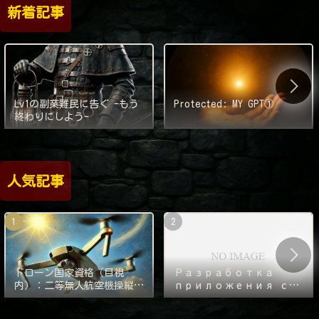
新着記事
Lv1の副業難民に告ぐ -もう
Protected: MY GPT①
終わりにしよう-
人気記事
ドローン国家資格（目視
Разработка
内）：二等無人航空機操縦士
приложения с
の実技審査の対策
нуля — 1000
часов. Часть 2: