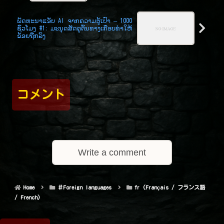
ພັດທະນາແອັບ AI ຈາກຄວາມຮູ້ເປົ່າ – 1000
ຊົ່ວໂມງ #1: ມະນຸດສັດຕູຕົ້ນທາງເກືອບທຳໃຫ້
ຂ້ອຍຖືກລົງ
コメント
Write a comment
Home
＃Foreign languages
fr (Français / フランス語
/ French)