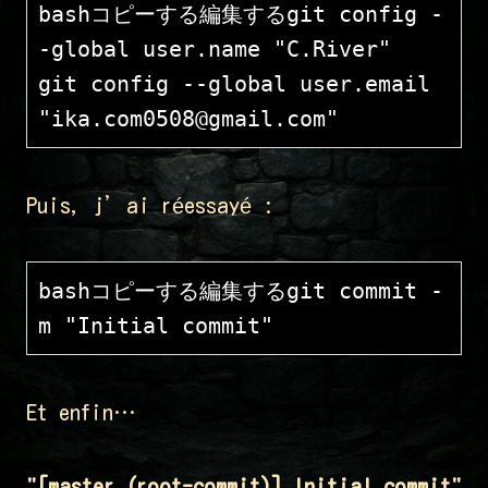
bashコピーする編集する
git config -
-global user.name "C.River"

git config --global user.email 
Puis, j’ai réessayé :
bashコピーする編集する
git commit -
Et enfin…
"[master (root-commit)] Initial commit"