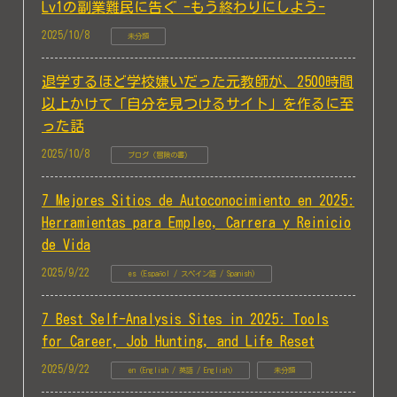
Lv1の副業難民に告ぐ -もう終わりにしよう-
2025/10/8
未分類
退学するほど学校嫌いだった元教師が、2500時間
以上かけて「自分を見つけるサイト」を作るに至
った話
2025/10/8
ブログ（冒険の書）
7 Mejores Sitios de Autoconocimiento en 2025:
Herramientas para Empleo, Carrera y Reinicio
de Vida
2025/9/22
es (Español / スペイン語 / Spanish)
7 Best Self-Analysis Sites in 2025: Tools
for Career, Job Hunting, and Life Reset
2025/9/22
en (English / 英語 / English)
未分類