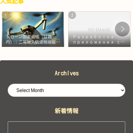
人気記事
ドローン国家資格（目視
Разработка
内）：二等無人航空機操縦士
приложения с
の実技審査の対策
нуля — 1000
часов. Часть 2:
Следующий
монстр — Git!
Archives
新着情報