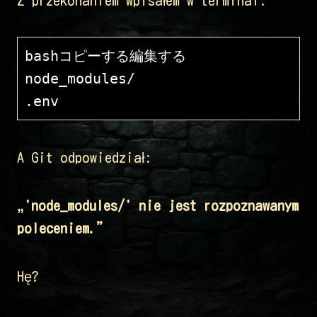
bashコピーする編集する
node_modules/

A Git odpowiedział:
„'node_modules/' nie jest rozpoznawanym
poleceniem.”
Hę?