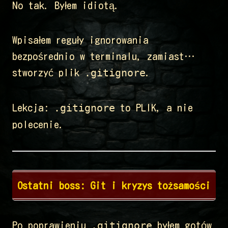
No tak. Byłem idiotą.
Wpisałem reguły ignorowania
bezpośrednio w terminalu, zamiast…
.gitignore
stworzyć plik
.
.gitignore
Lekcja:
to PLIK, a nie
polecenie.
Ostatni boss: Git i kryzys tożsamości
.gitignore
Po poprawieniu
byłem gotów