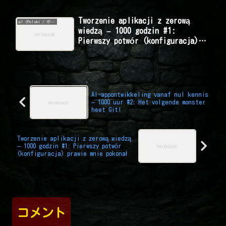
Tworzenie aplikacji z zerową
pl (Polski / ポーランド語 / Polish)
wiedzą – 1000 godzin #1:
Pierwszy potwór (konfiguracja)
prawie mnie pokonał
AI-appontwikkeling vanaf nul kennis
– 1000 uur #2: Het volgende monster
heet Git!
Tworzenie aplikacji z zerową wiedzą
– 1000 godzin #1: Pierwszy potwór
(konfiguracja) prawie mnie pokonał
コメント