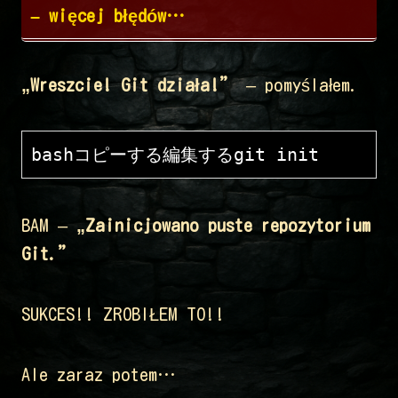
– więcej błędów…
„Wreszcie! Git działa!”
– pomyślałem.
bashコピーする編集する
BAM –
„Zainicjowano puste repozytorium
Git.”
SUKCES!! ZROBIŁEM TO!!
Ale zaraz potem…