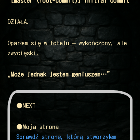
"[master (root-commit)] Initial commit"
DZIAŁA.
Oparłem się w fotelu – wykończony, ale
zwycięski.
„Może jednak jestem geniuszem…”
●NEXT
●Moja strona
Sprawdź stronę, którą stworzyłem