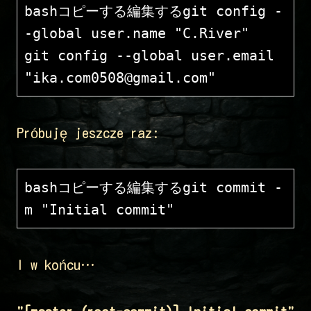
bashコピーする編集する
git config -
-global user.name "C.River"

git config --global user.email 
Próbuję jeszcze raz:
bashコピーする編集する
git commit -
I w końcu…