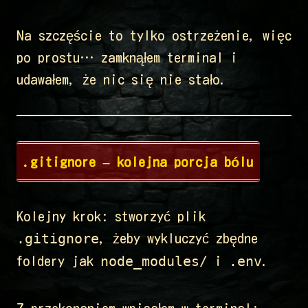
Na szczęście to tylko ostrzeżenie, więc
po prostu… zamknąłem terminal i
udawałem, że nic się nie stało.
.gitignore – kolejna porcja bólu
Kolejny krok: stworzyć plik
.gitignore
, żeby wykluczyć zbędne
node_modules/
.env
foldery jak
i
.
Z przekonaniem wpisałem w terminal: