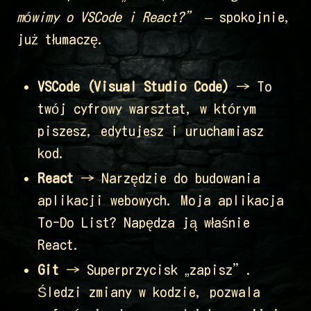
mówimy o VSCode i React?”
– spokojnie,
już tłumaczę.
VSCode (Visual Studio Code)
→ To
twój cyfrowy warsztat, w którym
piszesz, edytujesz i uruchamiasz
kod.
React
→ Narzędzie do budowania
aplikacji webowych. Moja aplikacja
To-Do List? Napędza ją właśnie
React.
Git
→ Superprzycisk „zapisz”.
Śledzi zmiany w kodzie, pozwala