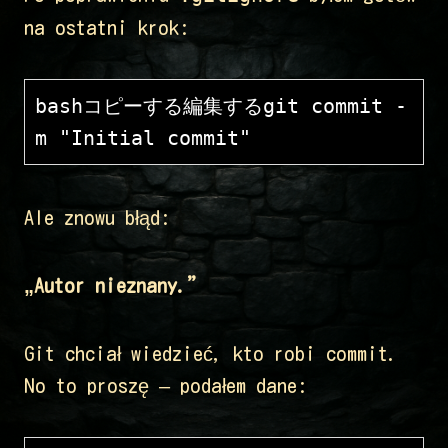
na ostatni krok:
bashコピーする編集する
git commit -
Ale znowu błąd:
„Autor nieznany.”
Git chciał wiedzieć, kto robi commit.
No to proszę – podałem dane: