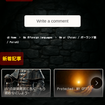
Write a comment
Home
＃Foreign languages
pl (Polski / ポーランド語
/ Polish)
新着記事
Lv1の副業難民に告ぐ -もう
Protected: MY GPT①
終わりにしよう-