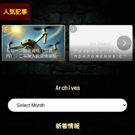
人気記事
ドローン国家資格（目視
Разработка
内）：二等無人航空機操縦士
приложения с
の実技審査の対策
нуля — 1000
часов. Часть 2:
Следующий
монстр — Git!
Archives
新着情報